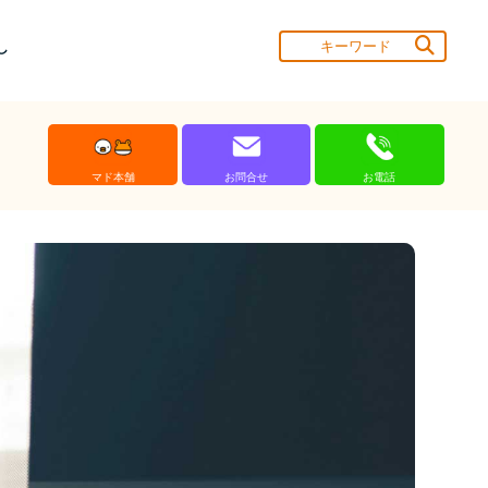
し
マド本舗
お問合せ
お電話