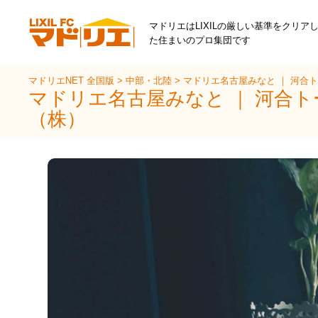
マドリエはLIXILの厳しい基準をクリア
た住まいのプロ集団です
マドリエNET 全国版
>
中部・北陸
>
マドリエ名古屋みなと ｜ 河合
マドリエ名古屋みなと ｜ 河合
（株）