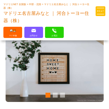
マドリエNET 全国版
>
中部・北陸
>
マドリエ名古屋みなと ｜ 河合トーヨー住
マドリエはLIXILの厳しい基準を
器（株）
クリアした住まいのプロ集団です
マドリエ名古屋みなと ｜ 河合トーヨー住
器（株）
マド本舗
お問合せ
お電話