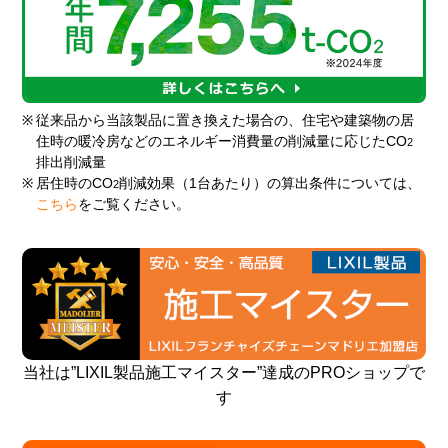
※
従来品から当該製品に置き換えた場合の、住宅や建築物の居
住時の暖冷房などのエネルギー消費量の削減量に応じたCO
2
排出削減量
※
居住時のCO
削減効果（1台あたり）の算出条件については、
2
こちら
をご覧ください。
当社は”LIXIL製品施工マイスター”達成のPROショップで
す