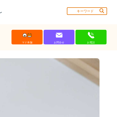
し
マド本舗
お問合せ
お電話