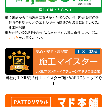
※
従来品から当該製品に置き換えた場合の、住宅や建築物の居
住時の暖冷房などのエネルギー消費量の削減量に応じたCO
2
排出削減量
※
居住時のCO
削減効果（1台あたり）の算出条件については、
2
こちら
をご覧ください。
当社は”LIXIL製品施工マイスター”達成のPROショップで
す