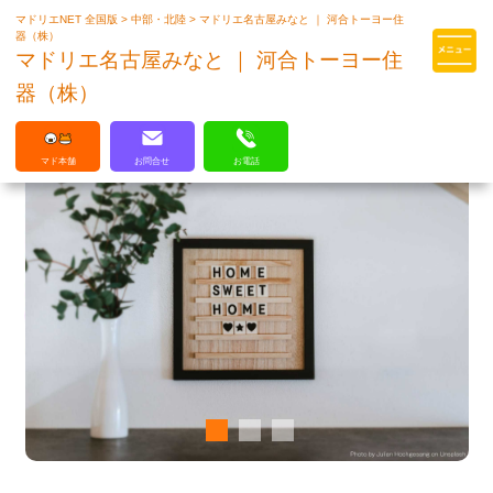
マドリエNET 全国版
>
中部・北陸
>
マドリエ名古屋みなと ｜ 河合トーヨー住
マドリエはLIXILの厳しい基準を
器（株）
クリアした住まいのプロ集団です
マドリエ名古屋みなと ｜ 河合トーヨー住
器（株）
マド本舗
お問合せ
お電話