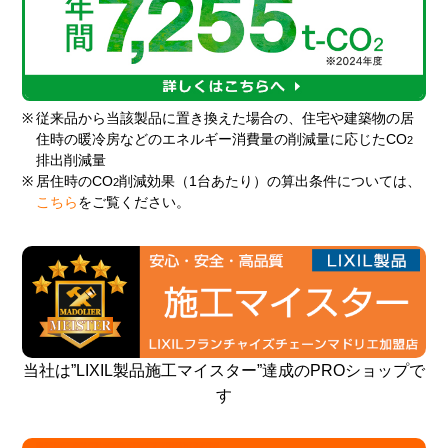
※
従来品から当該製品に置き換えた場合の、住宅や建築物の居
住時の暖冷房などのエネルギー消費量の削減量に応じたCO
2
排出削減量
※
居住時のCO
削減効果（1台あたり）の算出条件については、
2
こちら
をご覧ください。
当社は”LIXIL製品施工マイスター”達成のPROショップで
す