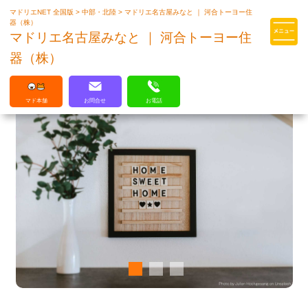
マドリエNET 全国版
>
中部・北陸
>
マドリエ名古屋みなと ｜ 河合トーヨー住
マドリエはLIXILの厳しい基準を
器（株）
クリアした住まいのプロ集団です
マドリエ名古屋みなと ｜ 河合トーヨー住
器（株）
マド本舗
お問合せ
お電話