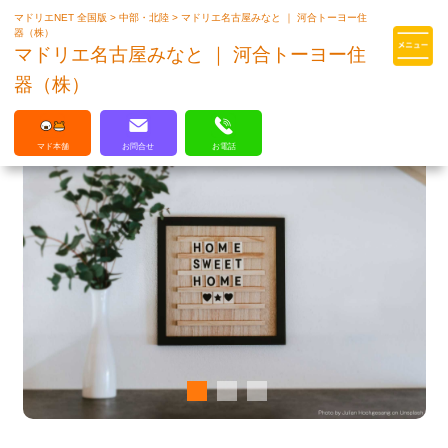
マドリエNET 全国版
>
中部・北陸
>
マドリエ名古屋みなと ｜ 河合トーヨー住
マドリエはLIXILの厳しい基準を
器（株）
クリアした住まいのプロ集団です
マドリエ名古屋みなと ｜ 河合トーヨー住
器（株）
マド本舗
お問合せ
お電話