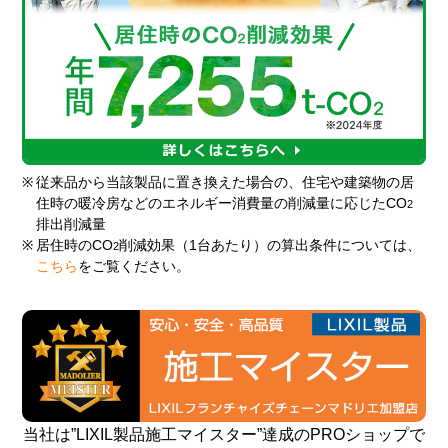
※
従来品から当該製品に置き換えた場合の、住宅や建築物の居
住時の暖冷房などのエネルギー消費量の削減量に応じたCO
2
排出削減量
※
居住時のCO
削減効果（1台あたり）の算出条件については、
2
こちら
をご覧ください。
当社は”LIXIL製品施工マイスター”達成のPROショップで