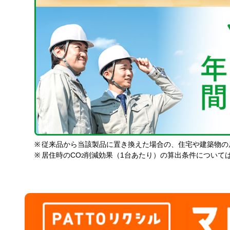
※
従来品から当該製品に置き換えた場合の、住宅や建築物の
※
居住時のCO
削減効果（1台あたり）の算出条件について
2