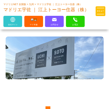
マドリエNET 全国版
>
九州
>
マドリエ宇佐 ｜ 江上トーヨー住器（株）
マドリエはLIXILの厳しい基準を
マドリエ宇佐 ｜ 江上トーヨー住器（株）
クリアした住まいのプロ集団です
自社サイト
マド本舗
お問合せ
お電話