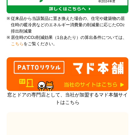
※
従来品から当該製品に置き換えた場合の、住宅や建築物の居
住時の暖冷房などのエネルギー消費量の削減量に応じたCO
2
排出削減量
※
居住時のCO
削減効果（1台あたり）の算出条件については、
2
こちら
をご覧ください。
窓とドアの専門店として、当社が加盟するマド本舗サイ
トはこちら