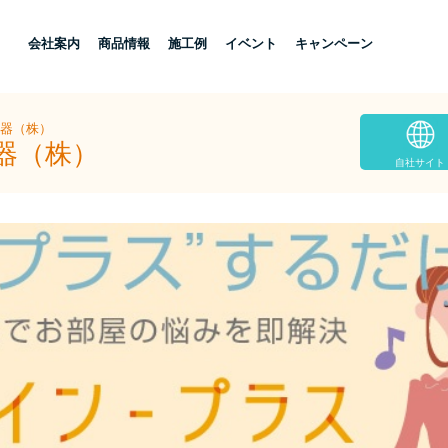
し
会社案内
商品情報
施工例
イベント
キャンペーン
住器（株）
器（株）
自社サイト