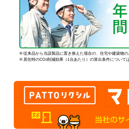
※
従来品から当該製品に置き換えた場合の、住宅や建築物の
※
居住時のCO
削減効果（1台あたり）の算出条件について
2