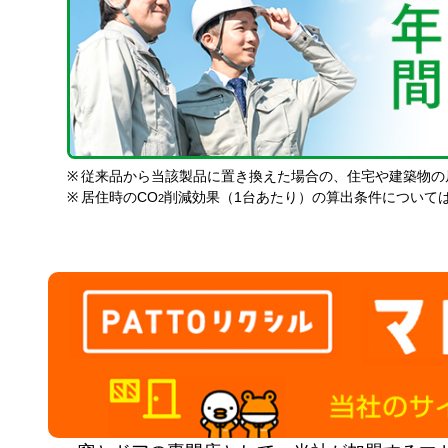
※
従来品から当該製品に置き換えた場合の、住宅や建築物の
※
居住時のCO
削減効果（1台あたり）の算出条件について
2