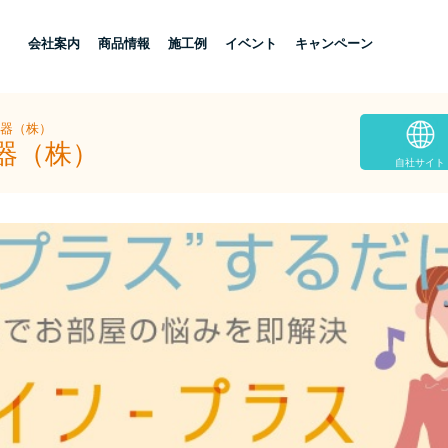
し
会社案内
商品情報
施工例
イベント
キャンペーン
住器（株）
器（株）
自社サイト