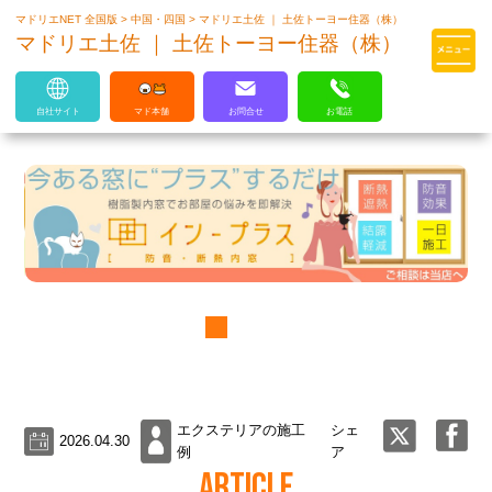
マドリエNET 全国版
>
中国・四国
>
マドリエ土佐 ｜ 土佐トーヨー住器（株）
マドリエはLIXILの厳しい基準を
マドリエ土佐 ｜ 土佐トーヨー住器（株）
クリアした住まいのプロ集団です
自社サイト
マド本舗
お問合せ
お電話
エクステリアの施工
シェ
2026.04.30
例
ア
ARTICLE