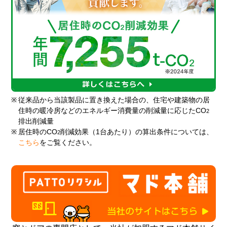
※
従来品から当該製品に置き換えた場合の、住宅や建築物の居
住時の暖冷房などのエネルギー消費量の削減量に応じたCO
2
排出削減量
※
居住時のCO
削減効果（1台あたり）の算出条件については、
2
こちら
をご覧ください。