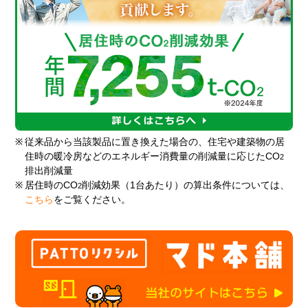
※
従来品から当該製品に置き換えた場合の、住宅や建築物の居
住時の暖冷房などのエネルギー消費量の削減量に応じたCO
2
排出削減量
※
居住時のCO
削減効果（1台あたり）の算出条件については、
2
こちら
をご覧ください。