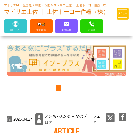
マドリエNET 全国版
>
中国・四国
>
マドリエ土佐 ｜ 土佐トーヨー住器（株）
マドリエはLIXILの厳しい基準を
マドリエ土佐 ｜ 土佐トーヨー住器（株）
クリアした住まいのプロ集団です
自社サイト
マド本舗
お問合せ
お電話
ノンちゃんのだんなのブ
シェ
2026.04.27
ログ
ア
ARTICLE