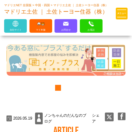
マドリエNET 全国版
>
中国・四国
>
マドリエ土佐 ｜ 土佐トーヨー住器（株）
マドリエはLIXILの厳しい基準を
マドリエ土佐 ｜ 土佐トーヨー住器（株）
クリアした住まいのプロ集団です
自社サイト
マド本舗
お問合せ
お電話
ノンちゃんのだんなのブ
シェ
2026.05.19
ログ
ア
ARTICLE