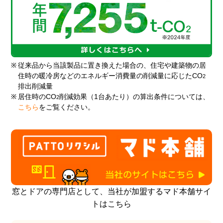
※
従来品から当該製品に置き換えた場合の、住宅や建築物の居
住時の暖冷房などのエネルギー消費量の削減量に応じたCO
2
排出削減量
※
居住時のCO
削減効果（1台あたり）の算出条件については、
2
こちら
をご覧ください。
窓とドアの専門店として、当社が加盟するマド本舗サイ
トはこちら