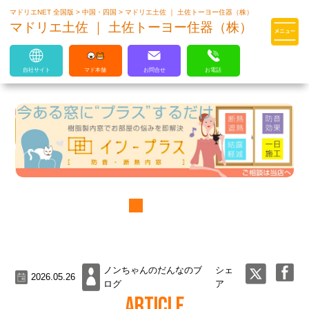
マドリエNET 全国版
>
中国・四国
>
マドリエ土佐 ｜ 土佐トーヨー住器（株）
マドリエはLIXILの厳しい基準を
マドリエ土佐 ｜ 土佐トーヨー住器（株）
クリアした住まいのプロ集団です
自社サイト
マド本舗
お問合せ
お電話
ノンちゃんのだんなのブ
シェ
2026.05.26
ログ
ア
ARTICLE