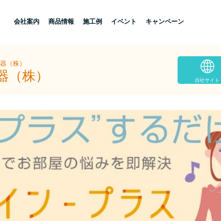
し
会社案内
商品情報
施工例
イベント
キャンペーン
住器（株）
器（株）
自社サイト