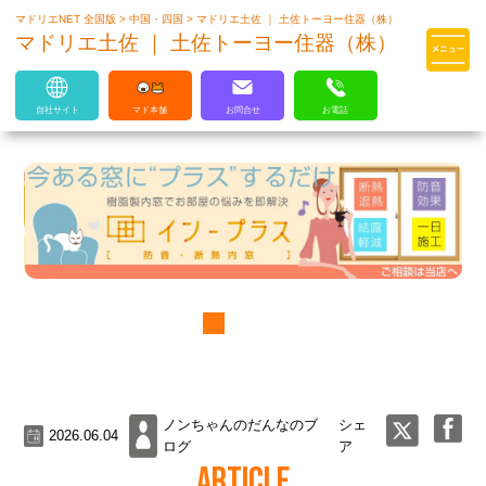
マドリエNET 全国版
>
中国・四国
>
マドリエ土佐 ｜ 土佐トーヨー住器（株）
マドリエはLIXILの厳しい基準を
マドリエ土佐 ｜ 土佐トーヨー住器（株）
クリアした住まいのプロ集団です
自社サイト
マド本舗
お問合せ
お電話
ノンちゃんのだんなのブ
シェ
2026.06.04
ログ
ア
ARTICLE