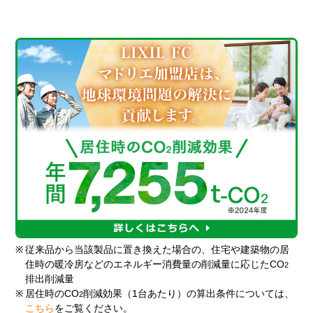
※
従来品から当該製品に置き換えた場合の、住宅や建築物の居
住時の暖冷房などのエネルギー消費量の削減量に応じたCO
2
排出削減量
※
居住時のCO
削減効果（1台あたり）の算出条件については、
2
こちら
をご覧ください。