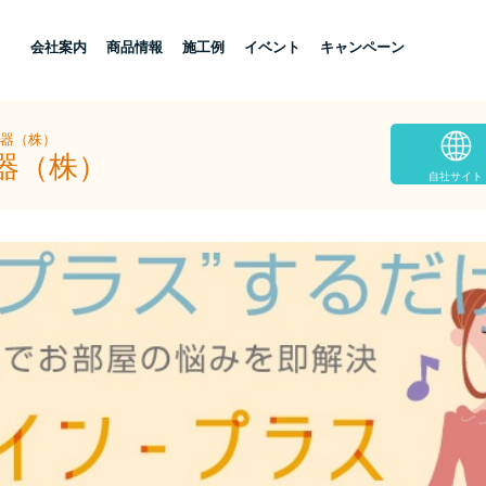
し
会社案内
商品情報
施工例
イベント
キャンペーン
住器（株）
器（株）
自社サイト