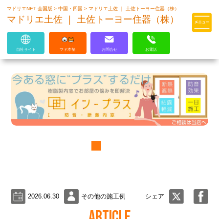
マドリエNET 全国版
>
中国・四国
>
マドリエ土佐 ｜ 土佐トーヨー住器（株）
マドリエはLIXILの厳しい基準を
マドリエ土佐 ｜ 土佐トーヨー住器（株）
クリアした住まいのプロ集団です
自社サイト
マド本舗
お問合せ
お電話
2026.06.30
その他の施工例
シェア
ARTICLE