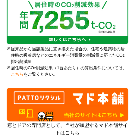
※
従来品から当該製品に置き換えた場合の、住宅や建築物の居
住時の暖冷房などのエネルギー消費量の削減量に応じたCO
2
排出削減量
※
居住時のCO
削減効果（1台あたり）の算出条件については、
2
こちら
をご覧ください。
窓とドアの専門店として、当社が加盟するマド本舗サイ
トはこちら