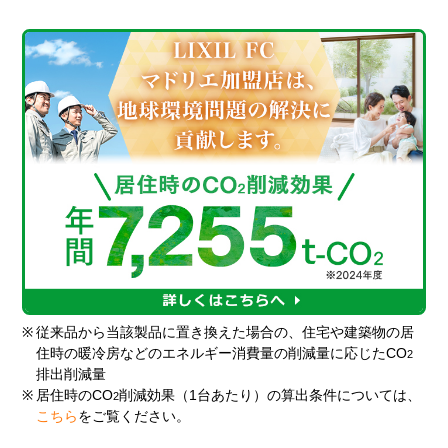
※
従来品から当該製品に置き換えた場合の、住宅や建築物の居
住時の暖冷房などのエネルギー消費量の削減量に応じたCO
2
排出削減量
※
居住時のCO
削減効果（1台あたり）の算出条件については、
2
こちら
をご覧ください。