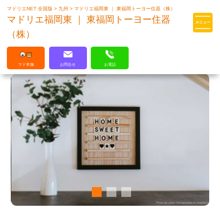
マドリエNET 全国版
>
九州
>
マドリエ福岡東 ｜ 東福岡トーヨー住器（株）
マドリエはLIXILの厳しい基準を
マドリエ福岡東 ｜ 東福岡トーヨー住器
クリアした住まいのプロ集団です
（株）
マド本舗
お問合せ
お電話