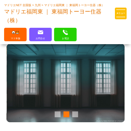
マドリエNET 全国版
>
九州
>
マドリエ福岡東 ｜ 東福岡トーヨー住器（株）
マドリエはLIXILの厳しい基準を
マドリエ福岡東 ｜ 東福岡トーヨー住器
クリアした住まいのプロ集団です
（株）
マド本舗
お問合せ
お電話