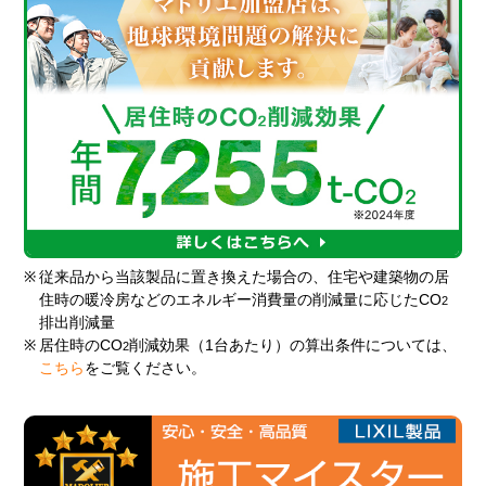
※
従来品から当該製品に置き換えた場合の、住宅や建築物の居
住時の暖冷房などのエネルギー消費量の削減量に応じたCO
2
排出削減量
※
居住時のCO
削減効果（1台あたり）の算出条件については、
2
こちら
をご覧ください。