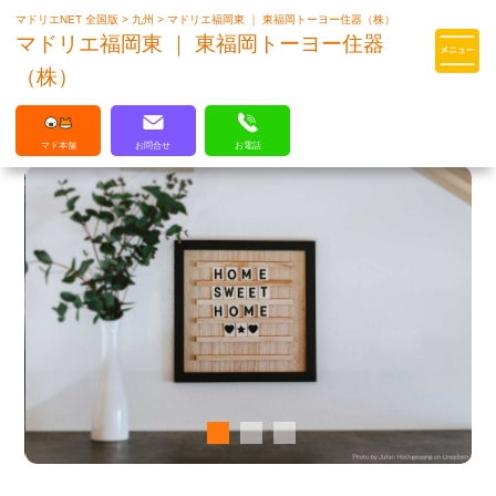
マドリエNET 全国版
>
九州
>
マドリエ福岡東 ｜ 東福岡トーヨー住器（株）
マドリエはLIXILの厳しい基準を
マドリエ福岡東 ｜ 東福岡トーヨー住器
クリアした住まいのプロ集団です
（株）
マド本舗
お問合せ
お電話