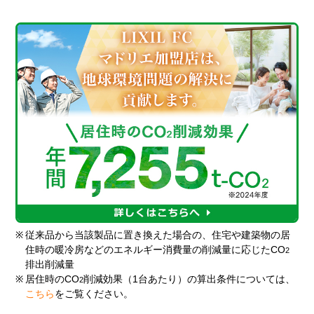
※
従来品から当該製品に置き換えた場合の、住宅や建築物の居
住時の暖冷房などのエネルギー消費量の削減量に応じたCO
2
排出削減量
※
居住時のCO
削減効果（1台あたり）の算出条件については、
2
こちら
をご覧ください。