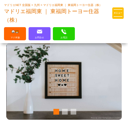
マドリエNET 全国版
>
九州
>
マドリエ福岡東 ｜ 東福岡トーヨー住器（株）
マドリエはLIXILの厳しい基準を
マドリエ福岡東 ｜ 東福岡トーヨー住器
クリアした住まいのプロ集団です
（株）
マド本舗
お問合せ
お電話