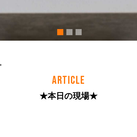
＊
ARTICLE
★本日の現場★