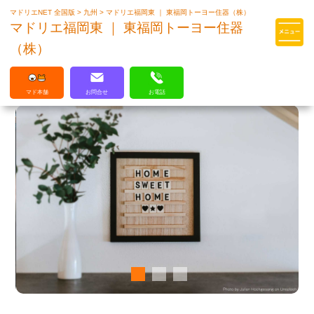
マドリエNET 全国版
>
九州
>
マドリエ福岡東 ｜ 東福岡トーヨー住器（株）
マドリエはLIXILの厳しい基準を
マドリエ福岡東 ｜ 東福岡トーヨー住器
クリアした住まいのプロ集団です
（株）
マド本舗
お問合せ
お電話