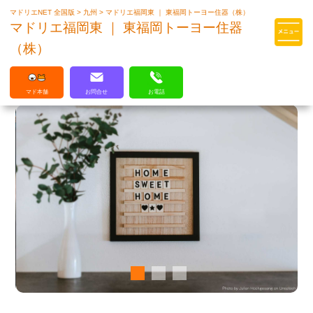
マドリエNET 全国版
>
九州
>
マドリエ福岡東 ｜ 東福岡トーヨー住器（株）
マドリエはLIXILの厳しい基準を
マドリエ福岡東 ｜ 東福岡トーヨー住器
クリアした住まいのプロ集団です
（株）
マド本舗
お問合せ
お電話