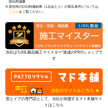
排出削減量
※
居住時のCO
削減効果（1台あたり）の算出条件については、
2
こちら
をご覧ください。
当社は”LIXIL製品施工マイスター”達成のPROショップで
す
窓とドアの専門店として、当社が加盟するマド本舗サイ
トはこちら