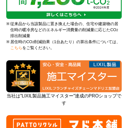
※
従来品から当該製品に置き換えた場合の、住宅や建築物の居
住時の暖冷房などのエネルギー消費量の削減量に応じたCO
2
排出削減量
※
居住時のCO
削減効果（1台あたり）の算出条件については、
2
こちら
をご覧ください。
当社は”LIXIL製品施工マイスター”達成のPROショップで
す