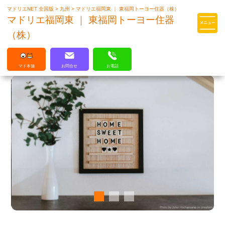
マドリエNET 全国版
>
九州
>
マドリエ福岡東 ｜ 東福岡トーヨー住器（株）
マドリエはLIXILの厳しい基準を
マドリエ福岡東 ｜ 東福岡トーヨー住器
クリアした住まいのプロ集団です
（株）
マド本舗
お問合せ
お電話