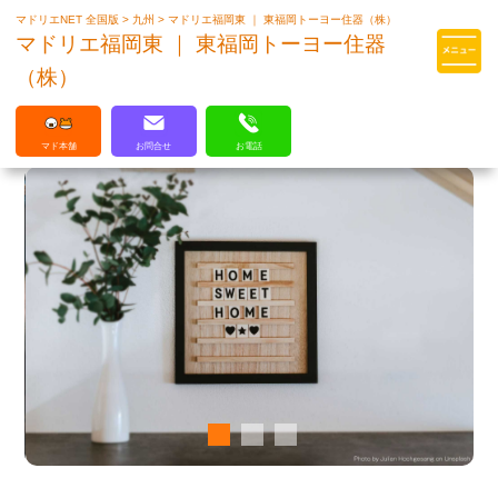
マドリエNET 全国版
>
九州
>
マドリエ福岡東 ｜ 東福岡トーヨー住器（株）
マドリエはLIXILの厳しい基準を
マドリエ福岡東 ｜ 東福岡トーヨー住器
クリアした住まいのプロ集団です
（株）
マド本舗
お問合せ
お電話