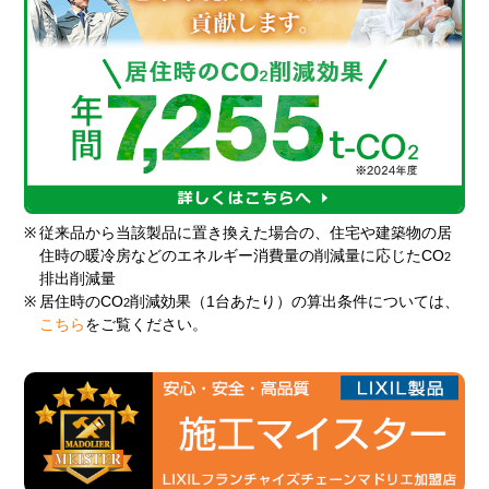
※
従来品から当該製品に置き換えた場合の、住宅や建築物の居
住時の暖冷房などのエネルギー消費量の削減量に応じたCO
2
排出削減量
※
居住時のCO
削減効果（1台あたり）の算出条件については、
2
こちら
をご覧ください。