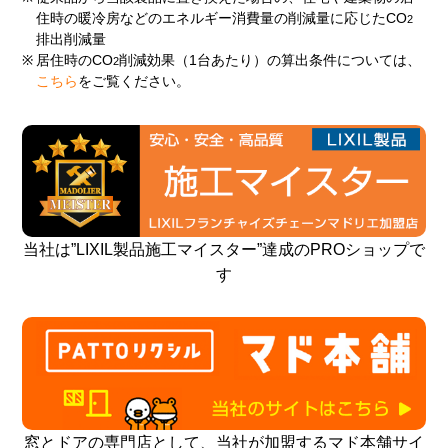
住時の暖冷房などのエネルギー消費量の削減量に応じたCO
2
排出削減量
※
居住時のCO
削減効果（1台あたり）の算出条件については、
2
こちら
をご覧ください。
当社は”LIXIL製品施工マイスター”達成のPROショップで
す
窓とドアの専門店として、当社が加盟するマド本舗サイ