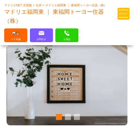
マドリエNET 全国版
>
九州
>
マドリエ福岡東 ｜ 東福岡トーヨー住器（株）
マドリエはLIXILの厳しい基準を
マドリエ福岡東 ｜ 東福岡トーヨー住器
クリアした住まいのプロ集団です
（株）
マド本舗
お問合せ
お電話