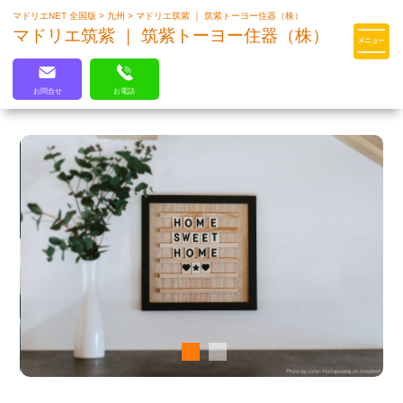
マドリエNET 全国版
>
九州
>
マドリエ筑紫 ｜ 筑紫トーヨー住器（株）
マドリエはLIXILの厳しい基準を
マドリエ筑紫 ｜ 筑紫トーヨー住器（株）
クリアした住まいのプロ集団です
お問合せ
お電話