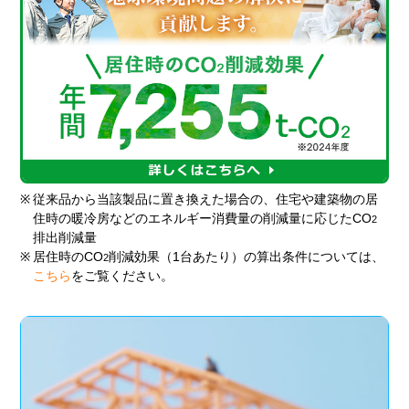
※
従来品から当該製品に置き換えた場合の、住宅や建築物の居
住時の暖冷房などのエネルギー消費量の削減量に応じたCO
2
排出削減量
※
居住時のCO
削減効果（1台あたり）の算出条件については、
2
こちら
をご覧ください。