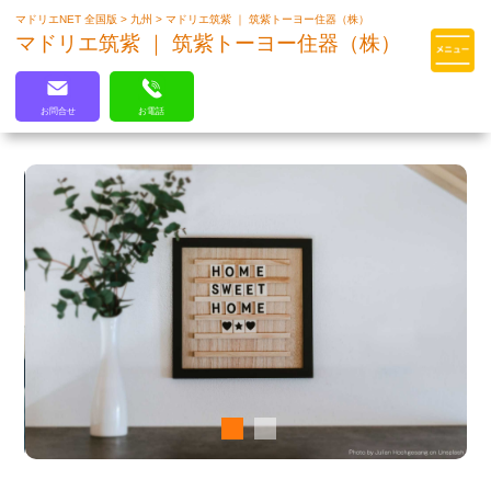
マドリエNET 全国版
>
九州
>
マドリエ筑紫 ｜ 筑紫トーヨー住器（株）
マドリエはLIXILの厳しい基準を
マドリエ筑紫 ｜ 筑紫トーヨー住器（株）
クリアした住まいのプロ集団です
お問合せ
お電話