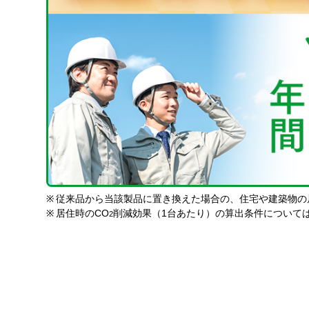
※
従来品から当該製品に置き換えた場合の、住宅や建築物の
※
居住時のCO
削減効果（1台あたり）の算出条件について
2