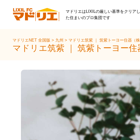
マドリエはLIXILの厳しい基準をクリア
た住まいのプロ集団です
マドリエNET 全国版
>
九州
>
マドリエ筑紫 ｜ 筑紫トーヨー住器（
マドリエ筑紫 ｜ 筑紫トーヨー住