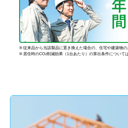
※
従来品から当該製品に置き換えた場合の、住宅や建築物の
※
居住時のCO
削減効果（1台あたり）の算出条件について
2