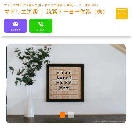
マドリエNET 全国版
>
九州
>
マドリエ筑紫 ｜ 筑紫トーヨー住器（株）
マドリエはLIXILの厳しい基準を
マドリエ筑紫 ｜ 筑紫トーヨー住器（株）
クリアした住まいのプロ集団です
お問合せ
お電話