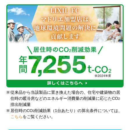
※
従来品から当該製品に置き換えた場合の、住宅や建築物の居
住時の暖冷房などのエネルギー消費量の削減量に応じたCO
2
排出削減量
※
居住時のCO
削減効果（1台あたり）の算出条件については、
2
こちら
をご覧ください。