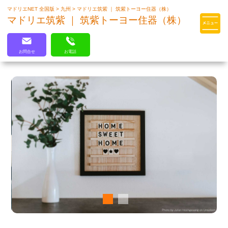
マドリエNET 全国版
>
九州
>
マドリエ筑紫 ｜ 筑紫トーヨー住器（株）
マドリエはLIXILの厳しい基準を
マドリエ筑紫 ｜ 筑紫トーヨー住器（株）
クリアした住まいのプロ集団です
お問合せ
お電話