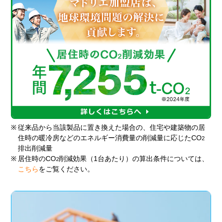
※
従来品から当該製品に置き換えた場合の、住宅や建築物の居
住時の暖冷房などのエネルギー消費量の削減量に応じたCO
2
排出削減量
※
居住時のCO
削減効果（1台あたり）の算出条件については、
2
こちら
をご覧ください。