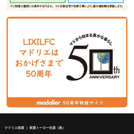
マドリエ筑紫 ｜ 筑紫トーヨー住器（株）