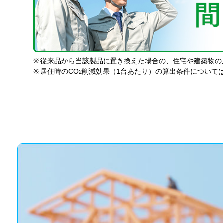
※
従来品から当該製品に置き換えた場合の、住宅や建築物の
※
居住時のCO
削減効果（1台あたり）の算出条件について
2