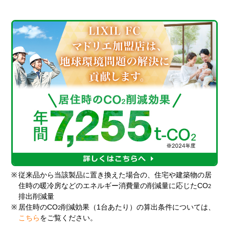
※
従来品から当該製品に置き換えた場合の、住宅や建築物の居
住時の暖冷房などのエネルギー消費量の削減量に応じたCO
2
排出削減量
※
居住時のCO
削減効果（1台あたり）の算出条件については、
2
こちら
をご覧ください。