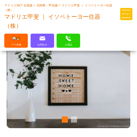
マドリエNET 全国版
>
北関東・甲信越
>
マドリエ甲斐 ｜ イソベトーヨー住器
マドリエはLIXILの厳しい基準を
（株）
クリアした住まいのプロ集団です
マドリエ甲斐 ｜ イソベトーヨー住器
（株）
マド本舗
お問合せ
お電話