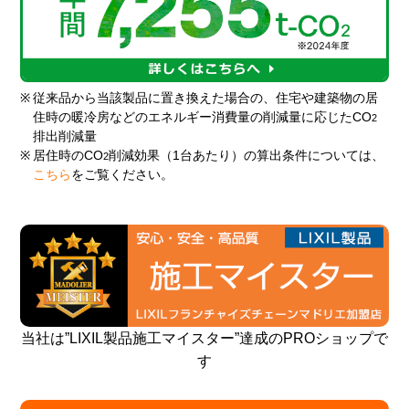
※
従来品から当該製品に置き換えた場合の、住宅や建築物の居
住時の暖冷房などのエネルギー消費量の削減量に応じたCO
2
排出削減量
※
居住時のCO
削減効果（1台あたり）の算出条件については、
2
こちら
をご覧ください。
当社は”LIXIL製品施工マイスター”達成のPROショップで
す