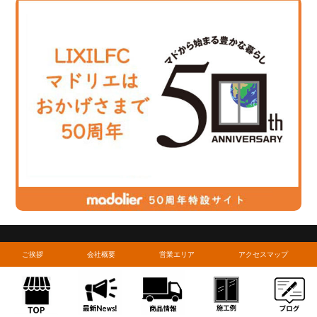
ご挨拶
会社概要
営業エリア
アクセスマップ
マドリエ甲斐 ｜ イソベトーヨー住器（株）
>
>
マドリエNET 全国版
北関東・甲信越
マドリエ甲斐 ｜ イソベトーヨー住器
（株）