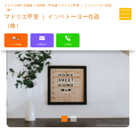
マドリエNET 全国版
>
北関東・甲信越
>
マドリエ甲斐 ｜ イソベトーヨー住器
マドリエはLIXILの厳しい基準を
（株）
クリアした住まいのプロ集団です
マドリエ甲斐 ｜ イソベトーヨー住器
（株）
マド本舗
お問合せ
お電話