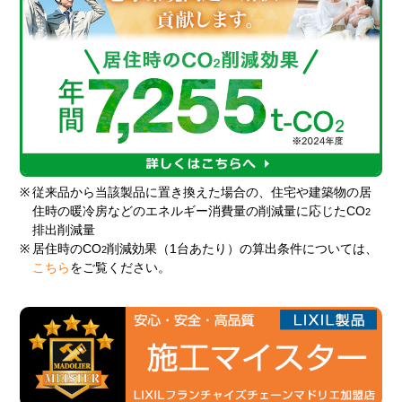
※
従来品から当該製品に置き換えた場合の、住宅や建築物の居
住時の暖冷房などのエネルギー消費量の削減量に応じたCO
2
排出削減量
※
居住時のCO
削減効果（1台あたり）の算出条件については、
2
こちら
をご覧ください。