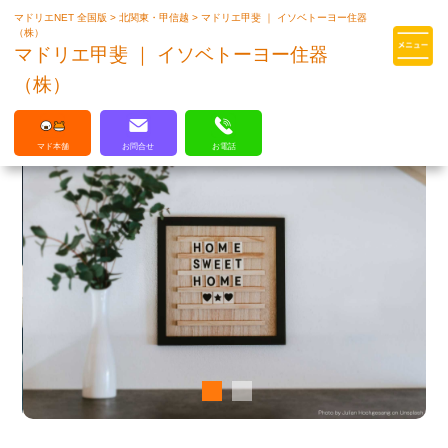
マドリエNET 全国版
>
北関東・甲信越
>
マドリエ甲斐 ｜ イソベトーヨー住器
マドリエはLIXILの厳しい基準を
（株）
クリアした住まいのプロ集団です
マドリエ甲斐 ｜ イソベトーヨー住器
（株）
マド本舗
お問合せ
お電話