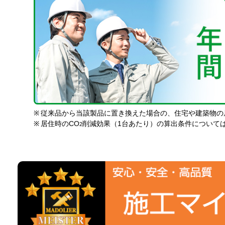
※
従来品から当該製品に置き換えた場合の、住宅や建築物の
※
居住時のCO
削減効果（1台あたり）の算出条件について
2