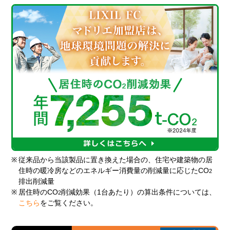
※
従来品から当該製品に置き換えた場合の、住宅や建築物の居
住時の暖冷房などのエネルギー消費量の削減量に応じたCO
2
排出削減量
※
居住時のCO
削減効果（1台あたり）の算出条件については、
2
こちら
をご覧ください。