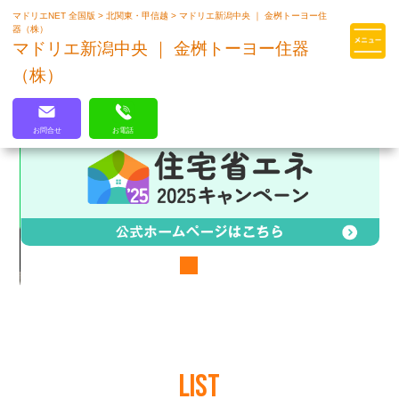
マドリエNET 全国版
>
北関東・甲信越
>
マドリエ新潟中央 ｜ 金桝トーヨー住
マドリエはLIXILの厳しい基準を
器（株）
クリアした住まいのプロ集団です
マドリエ新潟中央 ｜ 金桝トーヨー住器
（株）
お問合せ
お電話
LIST