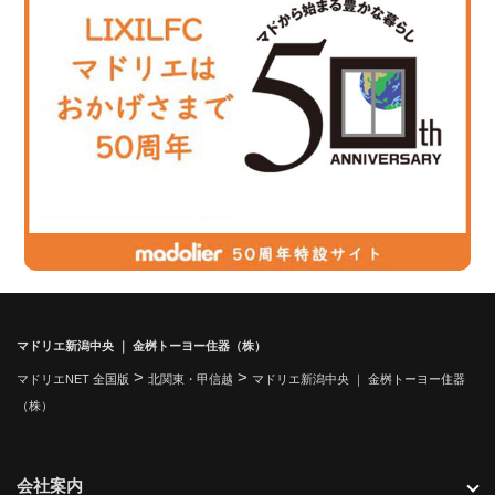
マドリエ新潟中央 ｜ 金桝トーヨー住器（株）
>
>
マドリエNET 全国版
北関東・甲信越
マドリエ新潟中央 ｜ 金桝トーヨー住器
（株）
会社案内