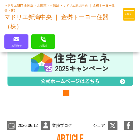
マドリエNET 全国版
>
北関東・甲信越
>
マドリエ新潟中央 ｜ 金桝トーヨー住
マドリエはLIXILの厳しい基準を
器（株）
クリアした住まいのプロ集団です
マドリエ新潟中央 ｜ 金桝トーヨー住器
（株）
お問合せ
お電話
2026.06.12
業務ブログ
シェア
ARTICLE