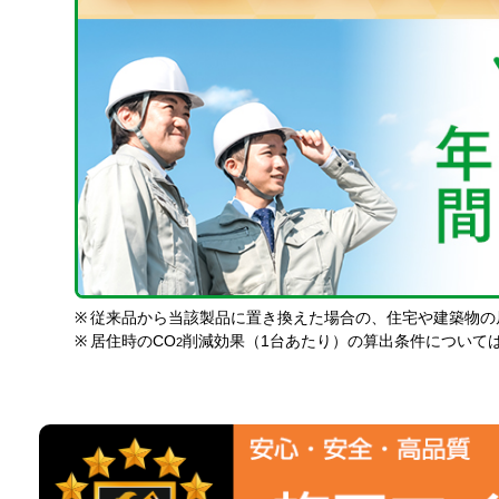
※
従来品から当該製品に置き換えた場合の、住宅や建築物の
※
居住時のCO
削減効果（1台あたり）の算出条件について
2