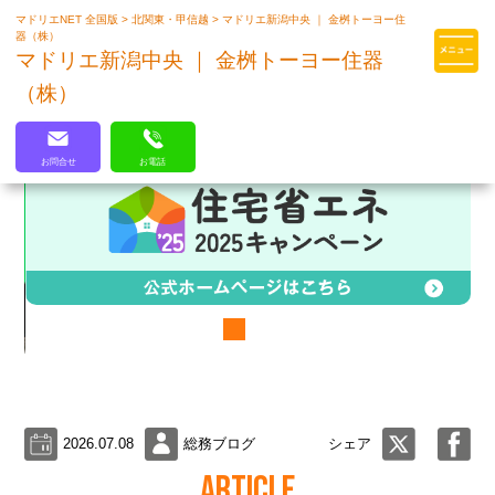
マドリエNET 全国版
>
北関東・甲信越
>
マドリエ新潟中央 ｜ 金桝トーヨー住
マドリエはLIXILの厳しい基準を
器（株）
クリアした住まいのプロ集団です
マドリエ新潟中央 ｜ 金桝トーヨー住器
（株）
お問合せ
お電話
2026.07.08
総務ブログ
シェア
ARTICLE