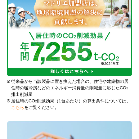
※
従来品から当該製品に置き換えた場合の、住宅や建築物の居
住時の暖冷房などのエネルギー消費量の削減量に応じたCO
2
排出削減量
※
居住時のCO
削減効果（1台あたり）の算出条件については、
2
こちら
をご覧ください。