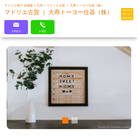
マドリエNET 全国版
>
九州
>
マドリエ古賀 ｜ 大商トーヨー住器（株）
マドリエはLIXILの厳しい基準を
マドリエ古賀 ｜ 大商トーヨー住器（株）
クリアした住まいのプロ集団です
お問合せ
お電話