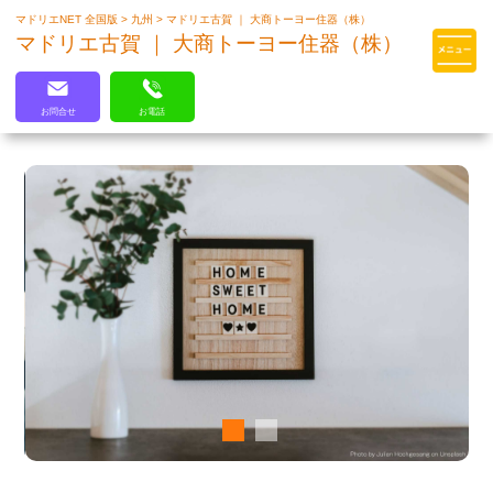
マドリエNET 全国版
>
九州
>
マドリエ古賀 ｜ 大商トーヨー住器（株）
マドリエはLIXILの厳しい基準を
マドリエ古賀 ｜ 大商トーヨー住器（株）
クリアした住まいのプロ集団です
お問合せ
お電話