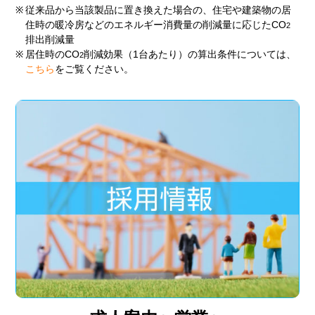
※
従来品から当該製品に置き換えた場合の、住宅や建築物の居
住時の暖冷房などのエネルギー消費量の削減量に応じたCO
2
排出削減量
※
居住時のCO
削減効果（1台あたり）の算出条件については、
2
こちら
をご覧ください。