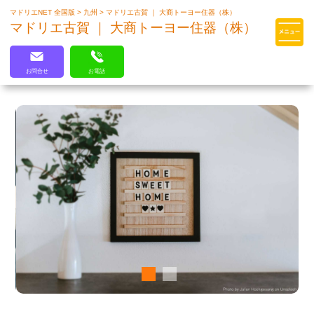
マドリエNET 全国版
>
九州
>
マドリエ古賀 ｜ 大商トーヨー住器（株）
マドリエはLIXILの厳しい基準を
マドリエ古賀 ｜ 大商トーヨー住器（株）
クリアした住まいのプロ集団です
お問合せ
お電話