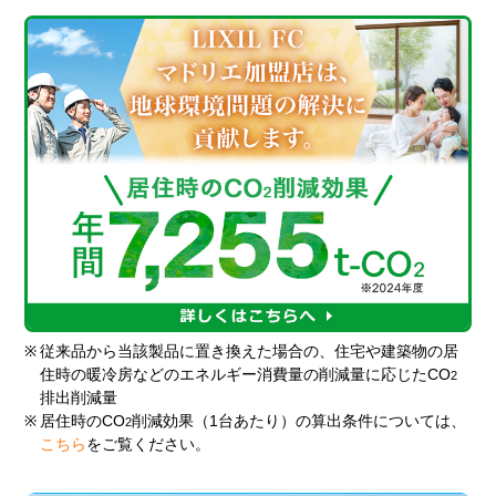
※
従来品から当該製品に置き換えた場合の、住宅や建築物の居
住時の暖冷房などのエネルギー消費量の削減量に応じたCO
2
排出削減量
※
居住時のCO
削減効果（1台あたり）の算出条件については、
2
こちら
をご覧ください。