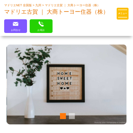
マドリエNET 全国版
>
九州
>
マドリエ古賀 ｜ 大商トーヨー住器（株）
マドリエはLIXILの厳しい基準を
マドリエ古賀 ｜ 大商トーヨー住器（株）
クリアした住まいのプロ集団です
お問合せ
お電話