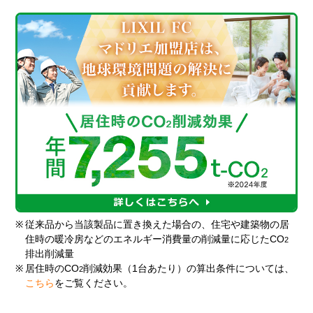
※
従来品から当該製品に置き換えた場合の、住宅や建築物の居
住時の暖冷房などのエネルギー消費量の削減量に応じたCO
2
排出削減量
※
居住時のCO
削減効果（1台あたり）の算出条件については、
2
こちら
をご覧ください。