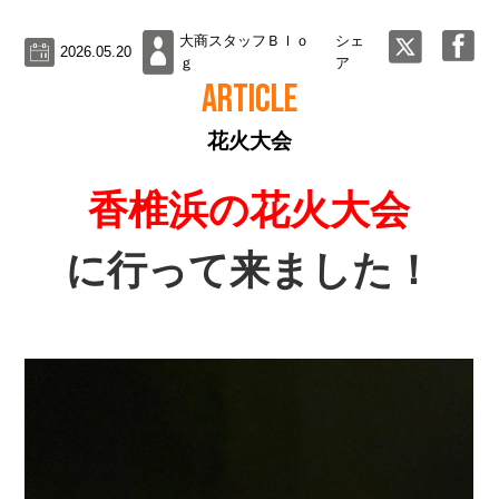
大商スタッフＢｌｏ
シェ
2026.05.20
ｇ
ア
ARTICLE
花火大会