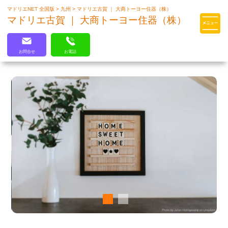
マドリエNET 全国版
>
九州
>
マドリエ古賀 ｜ 大商トーヨー住器（株）
マドリエはLIXILの厳しい基準を
マドリエ古賀 ｜ 大商トーヨー住器（株）
クリアした住まいのプロ集団です
お問合せ
お電話