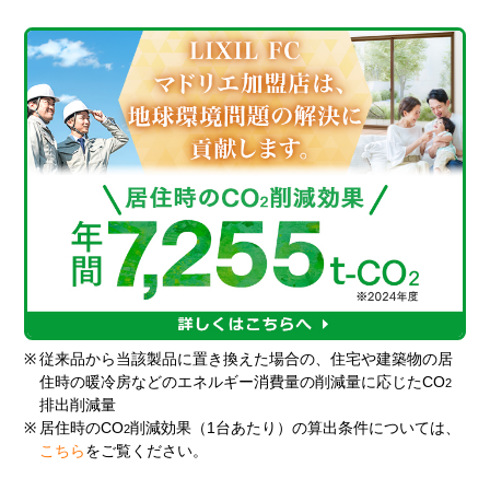
※
従来品から当該製品に置き換えた場合の、住宅や建築物の居
住時の暖冷房などのエネルギー消費量の削減量に応じたCO
2
排出削減量
※
居住時のCO
削減効果（1台あたり）の算出条件については、
2
こちら
をご覧ください。