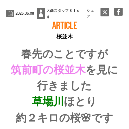
大商スタッフＢｌｏ
シェ
2026.06.08
ｇ
ア
ARTICLE
桜並木