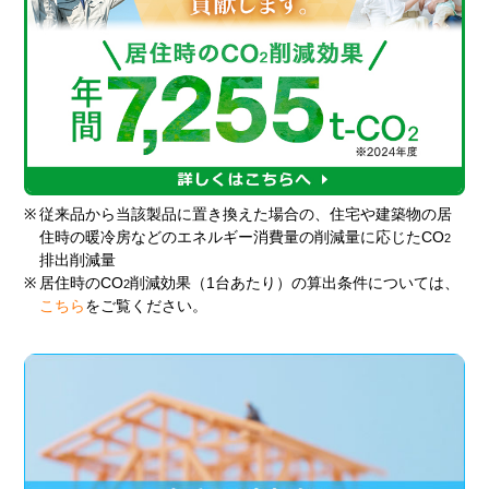
※
従来品から当該製品に置き換えた場合の、住宅や建築物の居
住時の暖冷房などのエネルギー消費量の削減量に応じたCO
2
排出削減量
※
居住時のCO
削減効果（1台あたり）の算出条件については、
2
こちら
をご覧ください。