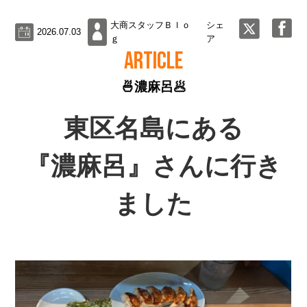
大商スタッフＢｌｏ
シェ
2026.07.03
ｇ
ア
ARTICLE
🍜濃麻呂🥟