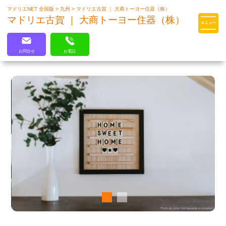
マドリエNET 全国版
>
九州
>
マドリエ古賀 ｜ 大商トーヨー住器（株）
マドリエはLIXILの厳しい基準を
マドリエ古賀 ｜ 大商トーヨー住器（株）
クリアした住まいのプロ集団です
お問合せ
お電話