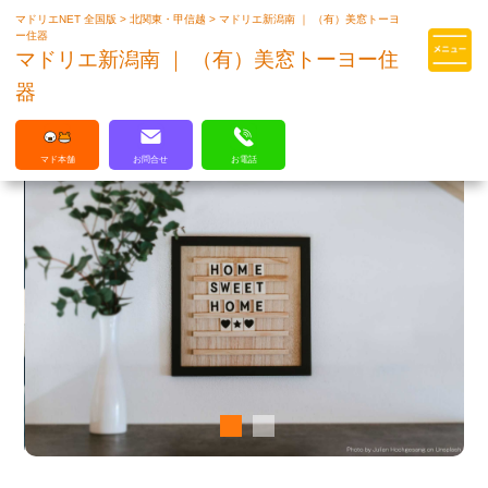
マドリエNET 全国版
>
北関東・甲信越
>
マドリエ新潟南 ｜ （有）美窓トーヨ
マドリエはLIXILの厳しい基準を
ー住器
クリアした住まいのプロ集団です
マドリエ新潟南 ｜ （有）美窓トーヨー住
器
マド本舗
お問合せ
お電話