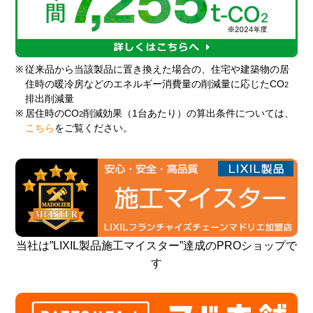
※
従来品から当該製品に置き換えた場合の、住宅や建築物の居
住時の暖冷房などのエネルギー消費量の削減量に応じたCO
2
排出削減量
※
居住時のCO
削減効果（1台あたり）の算出条件については、
2
こちら
をご覧ください。
当社は”LIXIL製品施工マイスター”達成のPROショップで
す